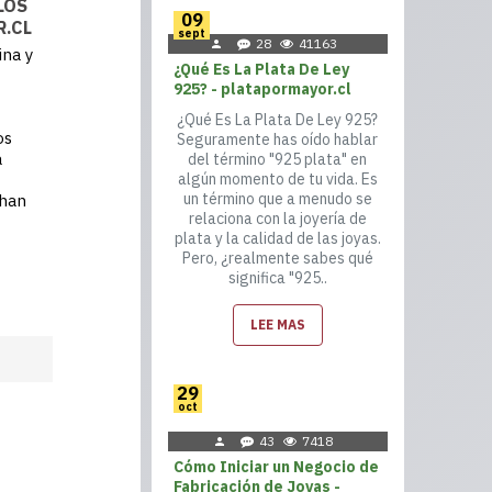
LOS
09
R.CL
sept
28
41163
ina y
¿Qué Es La Plata De Ley
925? - platapormayor.cl
¿Qué Es La Plata De Ley 925?
os
Seguramente has oído hablar
a
del término "925 plata" en
algún momento de tu vida. Es
un término que a menudo se
 han
relaciona con la joyería de
plata y la calidad de las joyas.
Pero, ¿realmente sabes qué
significa "925..
LEE MAS
29
oct
43
7418
Cómo Iniciar un Negocio de
Fabricación de Joyas -