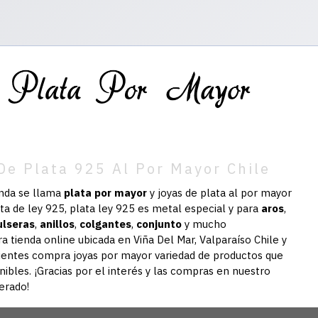
De Plata 925 Al Por Mayor Chile
enda se llama
plata por mayor
y joyas de plata al por mayor
ata de ley 925, plata ley 925 es metal especial y para
aros
,
ulseras
,
anillos
,
colgantes
,
conjunto
y mucho
ra
tienda online ubicada en Viña Del Mar, Valparaíso Chile y
lientes compra joyas por mayor variedad de productos que
nibles. ¡Gracias por el interés y las compras en nuestro
erado!