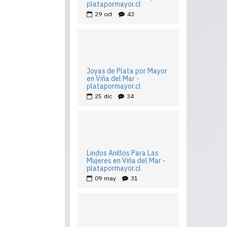
platapormayor.cl
29
oct
43
Joyas de Plata por Mayor
en Viña del Mar -
platapormayor.cl
25
dic
34
Lindos Anillos Para Las
Mujeres en Viña del Mar -
platapormayor.cl
09
may
31