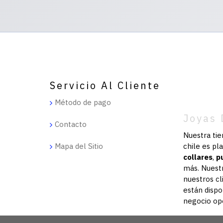
Servicio Al Cliente
Método de pago
Joyas 
Contacto
Nuestra ti
Mapa del Sitio
chile es pl
collares
,
p
más.
Nuest
nuestros c
están dispo
negocio op