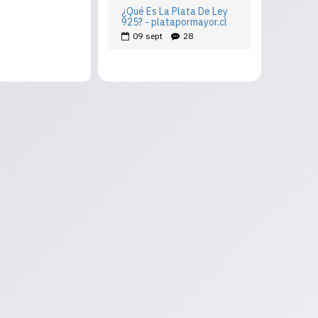
¿Qué Es La Plata De Ley
925? - platapormayor.cl
09
sept
28