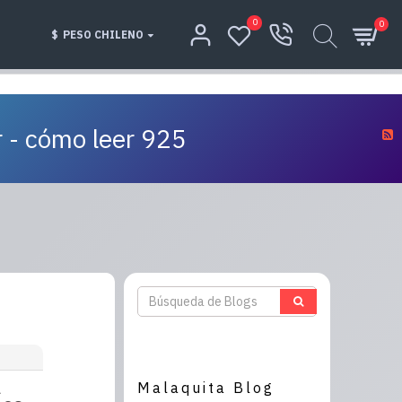
0
0
$
PESO CHILENO
r - cómo leer 925
Malaquita Blog
A