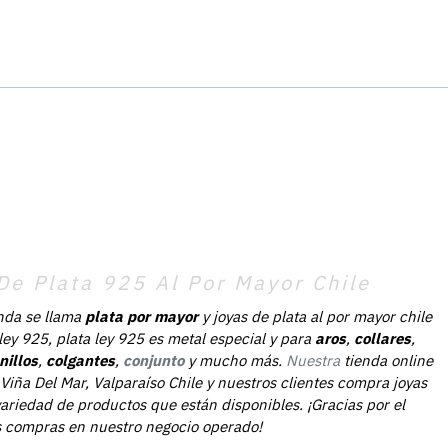
De Plata 925 Al Por Mayor Chile
nda se llama
plata por mayor
y joyas de plata al por mayor chile
 ley 925, plata ley 925 es metal especial y para
aros
,
collares
,
nillos
,
colgantes
,
conjunto
y mucho más.
Nuestra
tienda online
Viña Del Mar, Valparaíso Chile y nuestros clientes compra joyas
ariedad de productos que están disponibles. ¡Gracias por el
as compras en nuestro negocio operado!