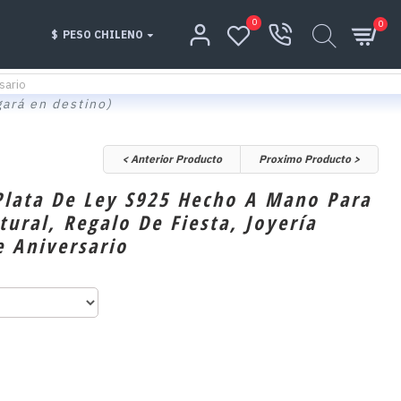
0
0
$
PESO CHILENO
sario
gará en destino)
< Anterior Producto
Proximo Producto >
 Plata De Ley S925 Hecho A Mano Para
ural, Regalo De Fiesta, Joyería
e Aniversario