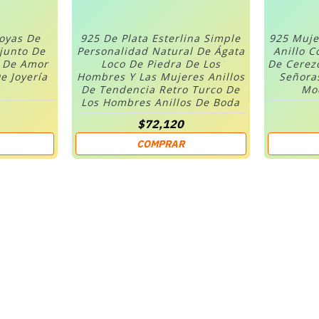
Joyas De
925 De Plata Esterlina Simple
925 Muje
njunto De
Personalidad Natural De Ágata
Anillo C
n De Amor
Loco De Piedra De Los
De Cerez
e Joyería
Hombres Y Las Mujeres Anillos
Señora
De Tendencia Retro Turco De
Mod
Los Hombres Anillos De Boda
$72,120
COMPRAR