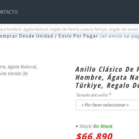
ONTACTO
ra hombre, ágata Natural, regalo de fiesta, joyería Türkiye, regalo de aniver
omprar Desde Unidad / Envío Por Pagar
(el envío se pa
Anillo Clásico De
Hombre, Ágata Nat
Türkiye, Regalo D
Tamaño del anillo
Stock:
En Stock
$66,890