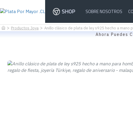
SHOP
SOBRE NOSOTROS
C
Productos Joya
Anillo clásico de plata de ley s925 hecho a mano pa
Ahora Puedes C