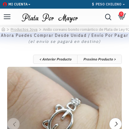
MI CUENTA
$
PESO CHILENO
0
Productos Joya
Anillo coreano bonito romántico de Plata de Ley 92
Ahora Puedes Comprar Desde Unidad / Envío Por Pagar
(el envío se pagará en destino)
< Anterior Producto
Proximo Producto >