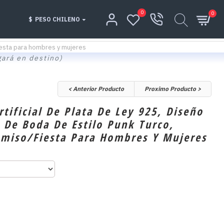
0
0
$
PESO CHILENO
/fiesta para hombres y mujeres
gará en destino)
< Anterior Producto
Proximo Producto >
rtificial De Plata De Ley 925, Diseño
s De Boda De Estilo Punk Turco,
omiso/fiesta Para Hombres Y Mujeres