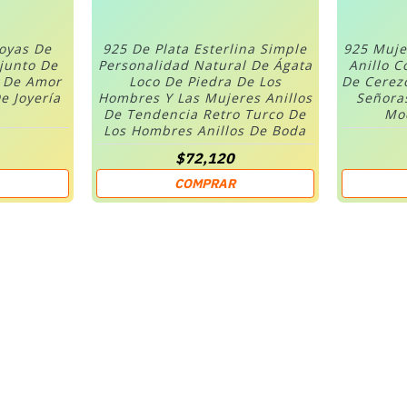
Joyas De
925 De Plata Esterlina Simple
925 Muje
njunto De
Personalidad Natural De Ágata
Anillo C
n De Amor
Loco De Piedra De Los
De Cerez
e Joyería
Hombres Y Las Mujeres Anillos
Señora
De Tendencia Retro Turco De
Mod
Los Hombres Anillos De Boda
$72,120
COMPRAR