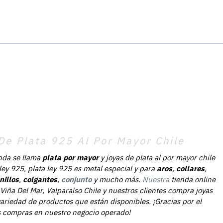
De Plata 925 Al Por Mayor Chile
nda se llama
plata por mayor
y joyas de plata al por mayor chile
 ley 925, plata ley 925 es metal especial y para
aros
,
collares
,
nillos
,
colgantes
,
conjunto
y mucho más.
Nuestra
tienda online
Viña Del Mar, Valparaíso Chile y nuestros clientes compra joyas
ariedad de productos que están disponibles. ¡Gracias por el
as compras en nuestro negocio operado!