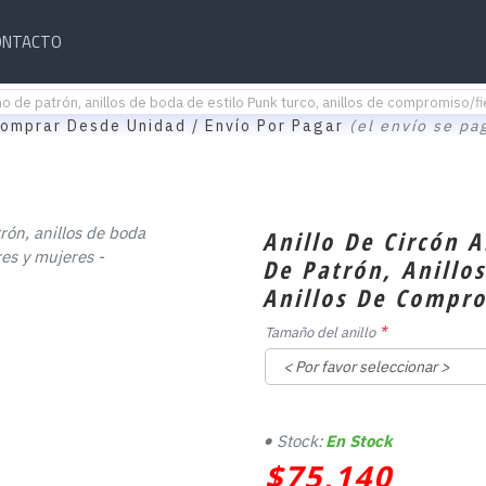
ONTACTO
iseño de patrón, anillos de boda de estilo Punk turco, anillos de compromiso
omprar Desde Unidad / Envío Por Pagar
(el envío se pa
Anillo De Circón A
De Patrón, Anillo
Anillos De Compr
Tamaño del anillo
Stock:
En Stock
$75,140