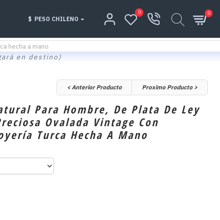
0
0
$
PESO CHILENO
urca hecha a mano
gará en destino)
< Anterior Producto
Proximo Producto >
atural Para Hombre, De Plata De Ley
Preciosa Ovalada Vintage Con
Joyería Turca Hecha A Mano