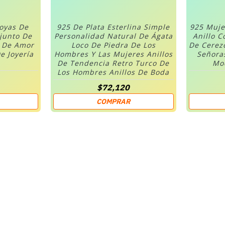
Joyas De
925 De Plata Esterlina Simple
925 Muje
njunto De
Personalidad Natural De Ágata
Anillo C
n De Amor
Loco De Piedra De Los
De Cerez
e Joyería
Hombres Y Las Mujeres Anillos
Señora
De Tendencia Retro Turco De
Mod
Los Hombres Anillos De Boda
$72,120
COMPRAR