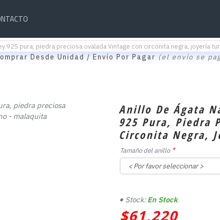
ONTACTO
ey 925 pura, piedra preciosa ovalada Vintage con circonita negra, joyería t
omprar Desde Unidad / Envío Por Pagar
(el envío se pa
Anillo De Ágata N
925 Pura, Piedra 
Circonita Negra, 
Tamaño del anillo
Stock:
En Stock
$61,220