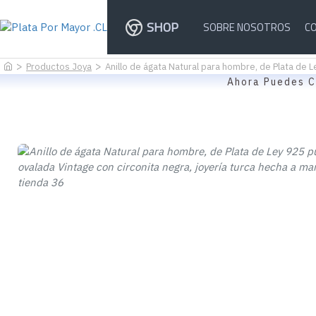
SHOP
SOBRE NOSOTROS
C
Productos Joya
Anillo de ágata Natural para hombre, de Plata de L
Ahora Puedes C