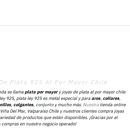
De Plata 925 Al Por Mayor Chile
nda se llama
plata por mayor
y joyas de plata al por mayor chile
 ley 925, plata ley 925 es metal especial y para
aros
,
collares
,
nillos
,
colgantes
,
conjunto
y mucho más.
Nuestra
tienda online
Viña Del Mar, Valparaíso Chile y nuestros clientes compra joyas
ariedad de productos que están disponibles. ¡Gracias por el
as compras en nuestro negocio operado!