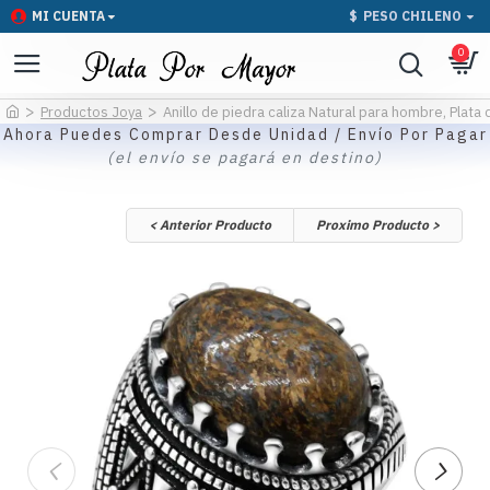
MI CUENTA
$
PESO CHILENO
0
Productos Joya
Anillo de piedra caliza Natural para hombre, Plata
Ahora Puedes Comprar Desde Unidad / Envío Por Pagar
(el envío se pagará en destino)
< Anterior Producto
Proximo Producto >