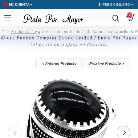
MI CUENTA
$
PESO CHILENO
0
Productos Joya
Anillo de piedra de ágata Natural negra, anillo de 
Ahora Puedes Comprar Desde Unidad / Envío Por Pagar
(el envío se pagará en destino)
< Anterior Producto
Proximo Producto >