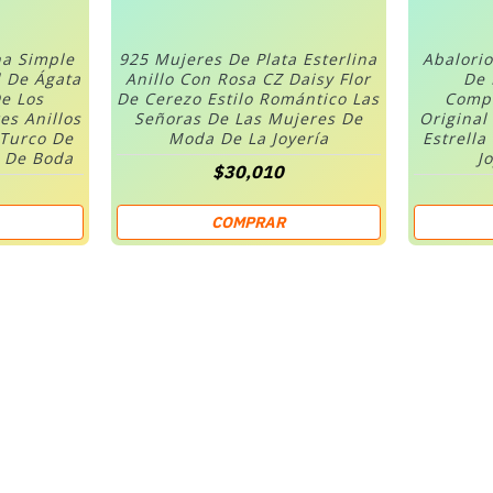
na Simple
925 Mujeres De Plata Esterlina
Abalorio
l De Ágata
Anillo Con Rosa CZ Daisy Flor
De 
e Los
De Cerezo Estilo Romántico Las
Compa
es Anillos
Señoras De Las Mujeres De
Original
 Turco De
Moda De La Joyería
Estrella
s De Boda
J
$30,010
COMPRAR