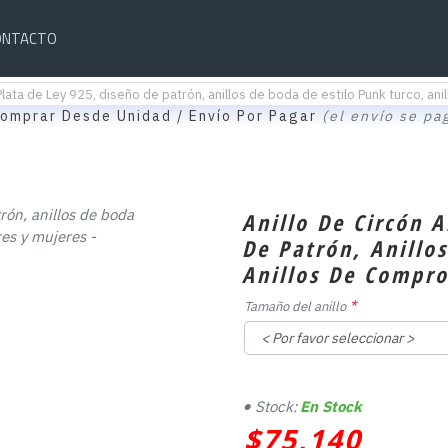
ONTACTO
de Plata de Ley 925, diseño de patrón, anillos de boda de estilo Punk turco,
omprar Desde Unidad / Envío Por Pagar
(el envío se pa
Anillo De Circón A
De Patrón, Anillo
Anillos De Compr
Tamaño del anillo
Stock:
En Stock
$75,140