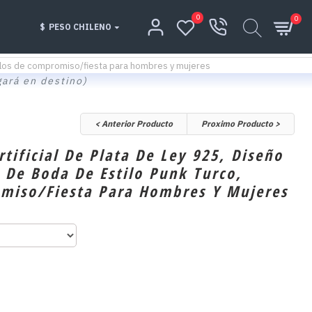
0
0
$
PESO CHILENO
 anillos de compromiso/fiesta para hombres y mujeres
gará en destino)
< Anterior Producto
Proximo Producto >
rtificial De Plata De Ley 925, Diseño
s De Boda De Estilo Punk Turco,
omiso/fiesta Para Hombres Y Mujeres