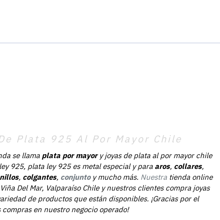
De Plata 925 Al Por Mayor Chile
nda se llama
plata por mayor
y joyas de plata al por mayor chile
 ley 925, plata ley 925 es metal especial y para
aros
,
collares
,
nillos
,
colgantes
,
conjunto
y mucho más.
Nuestra
tienda online
Viña Del Mar, Valparaíso Chile y nuestros clientes compra joyas
ariedad de productos que están disponibles. ¡Gracias por el
as compras en nuestro negocio operado!