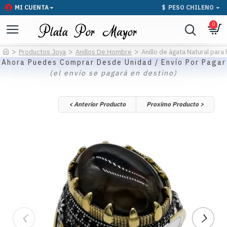
MI CUENTA
$
PESO CHILENO
0
Productos Joya
Anillos De Hombre
Anillo de ágata Natural para
Ahora Puedes Comprar Desde Unidad / Envío Por Pagar
(el envío se pagará en destino)
< Anterior Producto
Proximo Producto >