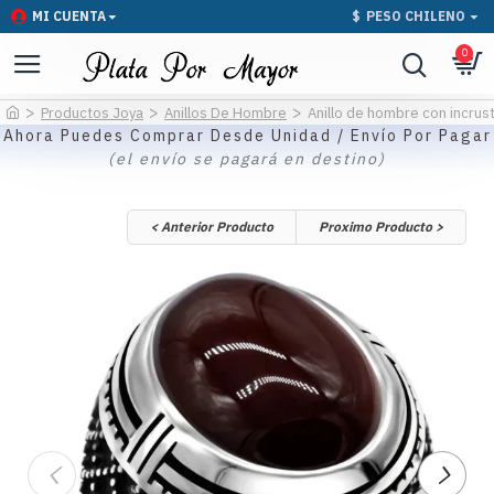
MI CUENTA
$
PESO CHILENO
0
Productos Joya
Anillos De Hombre
Anillo de hombre con incrust
Ahora Puedes Comprar Desde Unidad / Envío Por Pagar
(el envío se pagará en destino)
< Anterior Producto
Proximo Producto >