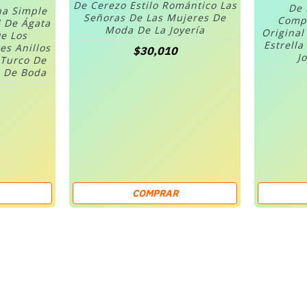
De Cerezo Estilo Romántico Las
De 
na Simple
Señoras De Las Mujeres De
Compa
l De Ágata
Moda De La Joyería
Original
e Los
Estrella
es Anillos
$30,010
J
 Turco De
s De Boda
COMPRAR