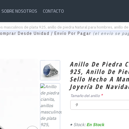
SOBRE NOSOTROS
CONTACTO
illos masculinos de plata 925, anillo de piedra Natural para hombres, anillo
omprar Desde Unidad / Envío Por Pagar
(el envío se pa
Anillo De Piedra C
925, Anillo De Pi
Sello Hecho A Ma
Joyería De Navida
Tamaño del anillo
Stock:
En Stock