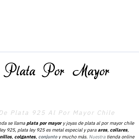
De Plata 925 Al Por Mayor Chile
nda se llama
plata por mayor
y joyas de plata al por mayor chile
 ley 925, plata ley 925 es metal especial y para
aros
,
collares
,
nillos
,
colgantes
,
conjunto
y mucho más.
Nuestra
tienda online