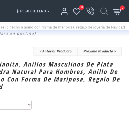
0
0
$
PESO CHILENO
 de sello hecho a mano con forma de mariposa, regalo de joyería de Navidad
gará en destino)
< Anterior Producto
Proximo Producto >
ianita, Anillos Masculinos De Plata
edra Natural Para Hombres, Anillo De
no Con Forma De Mariposa, Regalo De
d