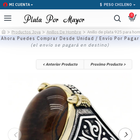
MI CUENTA
$
PESO CHILENO
0
Productos Joya
Anillos De Hombre
Anillo de plata 925 para hom
Ahora Puedes Comprar Desde Unidad / Envío Por Pagar
(el envío se pagará en destino)
< Anterior Producto
Proximo Producto >