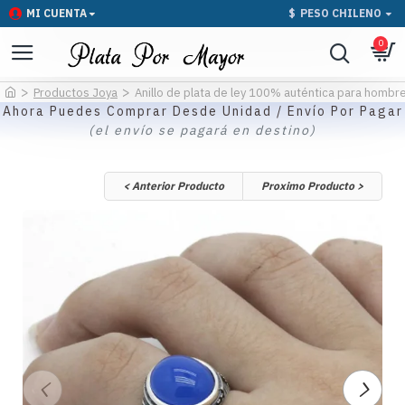
MI CUENTA
$
PESO CHILENO
0
Productos Joya
Anillo de plata de ley 100% auténtica para hombre
Ahora Puedes Comprar Desde Unidad / Envío Por Pagar
(el envío se pagará en destino)
< Anterior Producto
Proximo Producto >