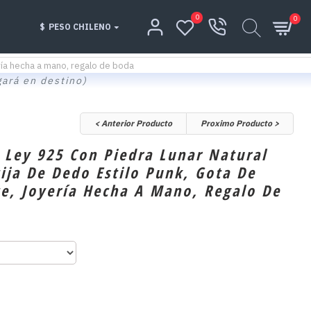
0
0
$
PESO CHILENO
ería hecha a mano, regalo de boda
gará en destino)
< Anterior Producto
Proximo Producto >
e Ley 925 Con Piedra Lunar Natural
ija De Dedo Estilo Punk, Gota De
e, Joyería Hecha A Mano, Regalo De