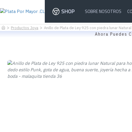
SHOP
SOBRE NOSOTROS
C
Productos Joya
Anillo de Plata de Ley 925 con piedra lunar Natura
Ahora Puedes C