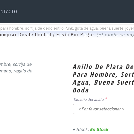
ONTACTO
l para hombre, sortija de dedo estilo Punk, gota de agua, buena suerte, joy
omprar Desde Unidad / Envío Por Pagar
(el envío se pa
Anillo De Plata D
Para Hombre, Sort
Agua, Buena Suert
Boda
Tamaño del anillo
Stock:
En Stock