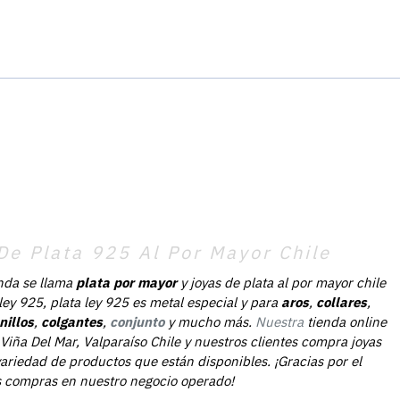
De Plata 925 Al Por Mayor Chile
nda se llama
plata por mayor
y joyas de plata al por mayor chile
 ley 925, plata ley 925 es metal especial y para
aros
,
collares
,
nillos
,
colgantes
,
conjunto
y mucho más.
Nuestra
tienda online
Viña Del Mar, Valparaíso Chile y nuestros clientes compra joyas
ariedad de productos que están disponibles. ¡Gracias por el
as compras en nuestro negocio operado!