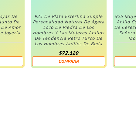
Joyas De
925 De Plata Esterlina Simple
925 Muje
njunto De
Personalidad Natural De Ágata
Anillo C
n De Amor
Loco De Piedra De Los
De Cerez
e Joyería
Hombres Y Las Mujeres Anillos
Señora
De Tendencia Retro Turco De
Mod
Los Hombres Anillos De Boda
$72,120
COMPRAR