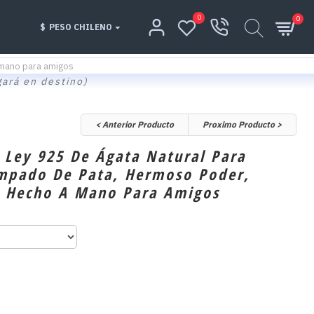
0
0
$
PESO CHILENO
a mano para amigos
gará en destino)
< Anterior Producto
Proximo Producto >
e Ley 925 De Ágata Natural Para
mpado De Pata, Hermoso Poder,
o Hecho A Mano Para Amigos