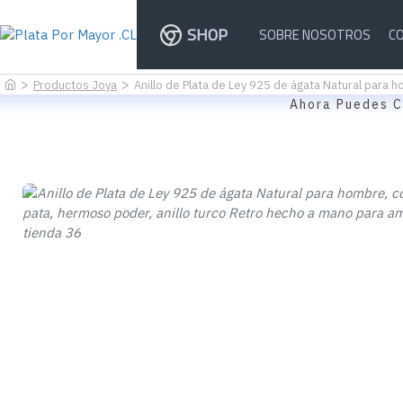
SHOP
SOBRE NOSOTROS
C
Productos Joya
Anillo de Plata de Ley 925 de ágata Natural para
Ahora Puedes C