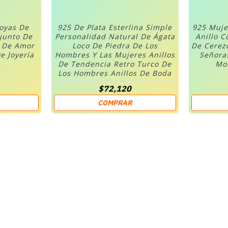
Joyas De
925 De Plata Esterlina Simple
925 Muje
njunto De
Personalidad Natural De Ágata
Anillo C
n De Amor
Loco De Piedra De Los
De Cerez
e Joyería
Hombres Y Las Mujeres Anillos
Señora
De Tendencia Retro Turco De
Mod
Los Hombres Anillos De Boda
$72,120
COMPRAR