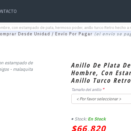
ONTACTO
 hombre, con estampado de pata, hermoso poder, anillo turco Retro hecho 
omprar Desde Unidad / Envío Por Pagar
(el envío se pa
Anillo De Plata D
Hombre, Con Esta
Anillo Turco Retr
Tamaño del anillo
Stock:
En Stock
$66,820