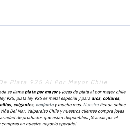
De Plata 925 Al Por Mayor Chile
nda se llama
plata por mayor
y joyas de plata al por mayor chile
 ley 925, plata ley 925 es metal especial y para
aros
,
collares
,
nillos
,
colgantes
,
conjunto
y mucho más.
Nuestra
tienda online
Viña Del Mar, Valparaíso Chile y nuestros clientes compra joyas
ariedad de productos que están disponibles. ¡Gracias por el
as compras en nuestro negocio operado!