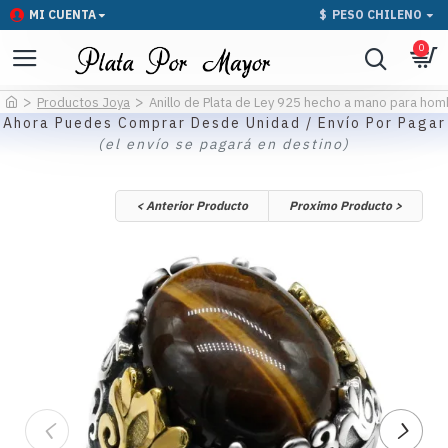
MI CUENTA
$
PESO CHILENO
0
Productos Joya
Anillo de Plata de Ley 925 hecho a mano para hombr
Ahora Puedes Comprar Desde Unidad / Envío Por Pagar
(el envío se pagará en destino)
< Anterior Producto
Proximo Producto >