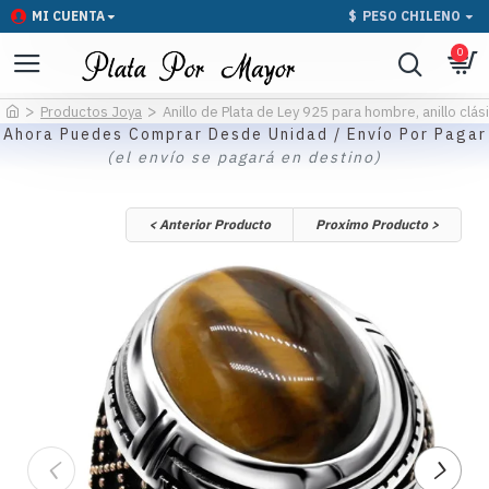
MI CUENTA
$
PESO CHILENO
0
Productos Joya
Anillo de Plata de Ley 925 para hombre, anillo clás
Ahora Puedes Comprar Desde Unidad / Envío Por Pagar
(el envío se pagará en destino)
< Anterior Producto
Proximo Producto >