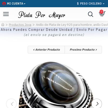
MI CUENTA
$
PESO CHILENO
0
Productos Joya
Anillo de Plata de Ley 925 para hombre, anillo Das
Ahora Puedes Comprar Desde Unidad / Envío Por Pagar
(el envío se pagará en destino)
< Anterior Producto
Proximo Producto >