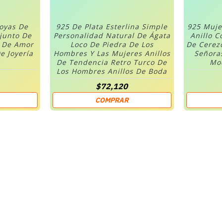
Joyas De
925 De Plata Esterlina Simple
925 Muje
njunto De
Personalidad Natural De Ágata
Anillo C
n De Amor
Loco De Piedra De Los
De Cerez
e Joyería
Hombres Y Las Mujeres Anillos
Señora
De Tendencia Retro Turco De
Mod
Los Hombres Anillos De Boda
$72,120
COMPRAR