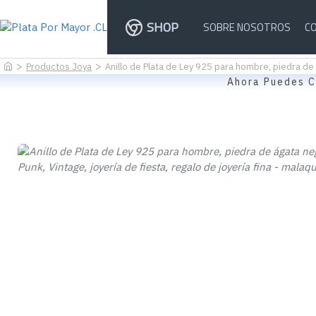
SHOP
SOBRE NOSOTROS
C
Productos Joya
Anillo de Plata de Ley 925 para hombre, piedra de ág
Ahora Puedes C