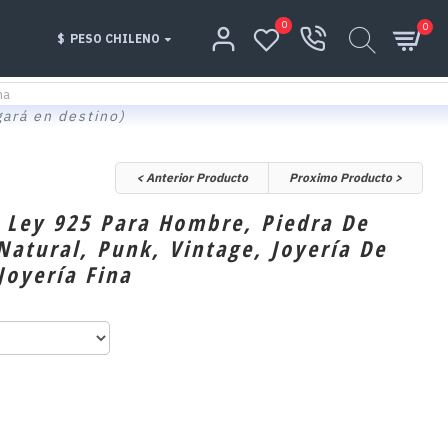
0
0
$
PESO CHILENO
na
gará en destino)
< Anterior Producto
Proximo Producto >
e Ley 925 Para Hombre, Piedra De
Natural, Punk, Vintage, Joyería De
Joyería Fina