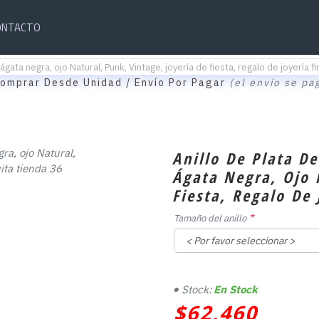
ONTACTO
ata negra, ojo Natural, Punk, Vintage, joyería de fiesta, regalo de joyería fi
omprar Desde Unidad / Envío Por Pagar
(el envío se pa
Anillo De Plata D
Ágata Negra, Ojo 
Fiesta, Regalo De 
Tamaño del anillo
Stock:
En Stock
$62,460