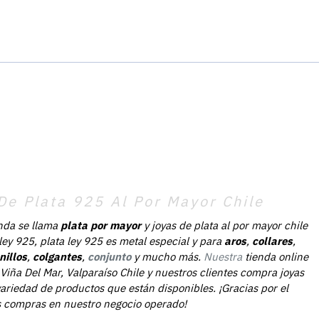
De Plata 925 Al Por Mayor Chile
nda se llama
plata por mayor
y joyas de plata al por mayor chile
 ley 925, plata ley 925 es metal especial y para
aros
,
collares
,
nillos
,
colgantes
,
conjunto
y mucho más.
Nuestra
tienda online
Viña Del Mar, Valparaíso Chile y nuestros clientes compra joyas
ariedad de productos que están disponibles. ¡Gracias por el
as compras en nuestro negocio operado!