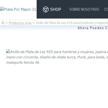
SHOP
SOBRE NOSOTROS
C
Productos Joya
Anillo de Plata de Ley 925 para hombres y mujeres
Ahora Puedes C