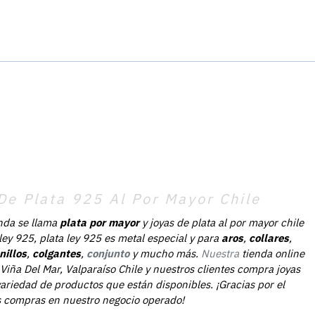
De Plata 925 Al Por Mayor Chile
nda se llama
plata por mayor
y joyas de plata al por mayor chile
 ley 925, plata ley 925 es metal especial y para
aros
,
collares
,
nillos
,
colgantes
,
conjunto
y mucho más.
Nuestra
tienda online
Viña Del Mar, Valparaíso Chile y nuestros clientes compra joyas
ariedad de productos que están disponibles. ¡Gracias por el
as compras en nuestro negocio operado!