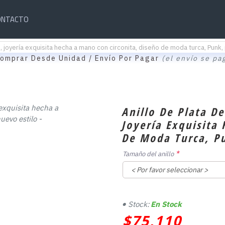
ONTACTO
, joyería exquisita hecha a mano con circonita, diseño de moda turca, Punk,
omprar Desde Unidad / Envío Por Pagar
(el envío se pa
Anillo De Plata D
Joyería Exquisita
De Moda Turca, Pu
Tamaño del anillo
Stock:
En Stock
$75,110