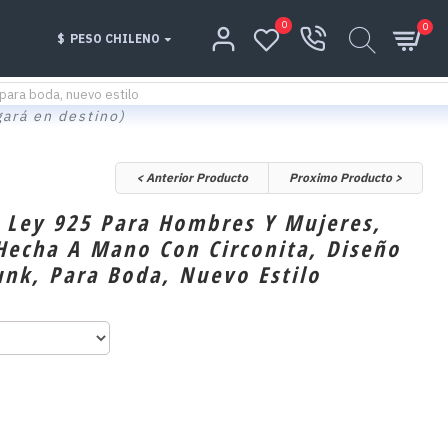
0
0
$
PESO CHILENO
 para boda, nuevo estilo
gará en destino)
< Anterior Producto
Proximo Producto >
e Ley 925 Para Hombres Y Mujeres,
 Hecha A Mano Con Circonita, Diseño
nk, Para Boda, Nuevo Estilo