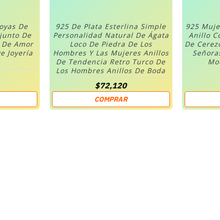
Joyas De
925 De Plata Esterlina Simple
925 Muje
njunto De
Personalidad Natural De Ágata
Anillo C
n De Amor
Loco De Piedra De Los
De Cerez
e Joyería
Hombres Y Las Mujeres Anillos
Señora
De Tendencia Retro Turco De
Mod
Los Hombres Anillos De Boda
$72,120
COMPRAR