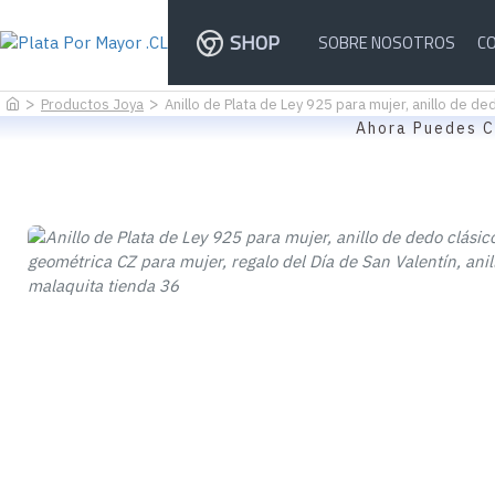
SHOP
SOBRE NOSOTROS
C
Productos Joya
Anillo de Plata de Ley 925 para mujer, anillo de de
Ahora Puedes C