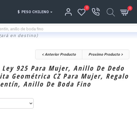
0
0
$
PESO CHILENO
ntín, anillo de boda fino
gará en destino)
< Anterior Producto
Proximo Producto >
e Ley 925 Para Mujer, Anillo De Dedo
nita Geométrica CZ Para Mujer, Regalo
lentín, Anillo De Boda Fino