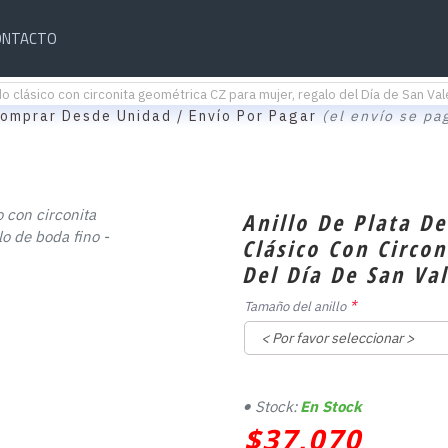
ONTACTO
do clásico con circonita geométrica CZ para mujer, regalo del Día de San Vale
omprar Desde Unidad / Envío Por Pagar
(el envío se pa
Anillo De Plata D
Clásico Con Circo
Del Día De San Va
Tamaño del anillo
Stock:
En Stock
$37,070