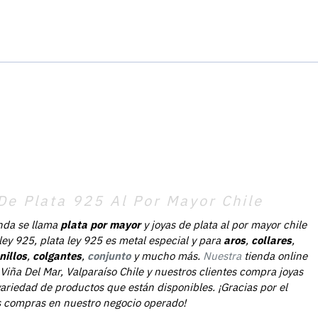
De Plata 925 Al Por Mayor Chile
nda se llama
plata por mayor
y joyas de plata al por mayor chile
 ley 925, plata ley 925 es metal especial y para
aros
,
collares
,
nillos
,
colgantes
,
conjunto
y mucho más.
Nuestra
tienda online
Viña Del Mar, Valparaíso Chile y nuestros clientes compra joyas
ariedad de productos que están disponibles. ¡Gracias por el
as compras en nuestro negocio operado!