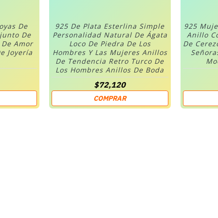
Joyas De
925 De Plata Esterlina Simple
925 Muje
njunto De
Personalidad Natural De Ágata
Anillo C
n De Amor
Loco De Piedra De Los
De Cerez
e Joyería
Hombres Y Las Mujeres Anillos
Señora
De Tendencia Retro Turco De
Mod
Los Hombres Anillos De Boda
$72,120
COMPRAR