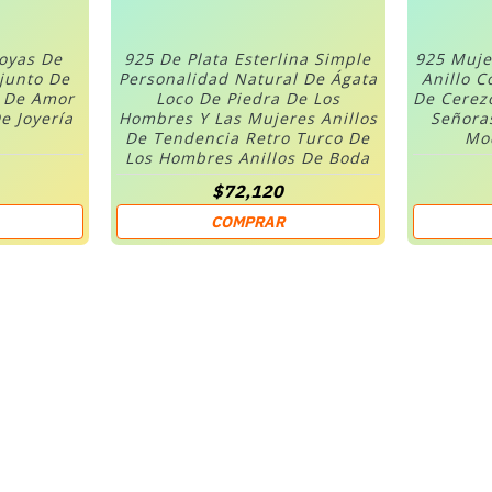
Joyas De
925 De Plata Esterlina Simple
925 Muje
njunto De
Personalidad Natural De Ágata
Anillo C
n De Amor
Loco De Piedra De Los
De Cerez
e Joyería
Hombres Y Las Mujeres Anillos
Señora
De Tendencia Retro Turco De
Mod
Los Hombres Anillos De Boda
$72,120
COMPRAR