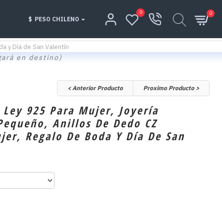
0
0
$
PESO CHILENO
da y Día de San Valentín
gará en destino)
< Anterior Producto
Proximo Producto >
 Ley 925 Para Mujer, Joyería
 Pequeño, Anillos De Dedo CZ
ujer, Regalo De Boda Y Día De San