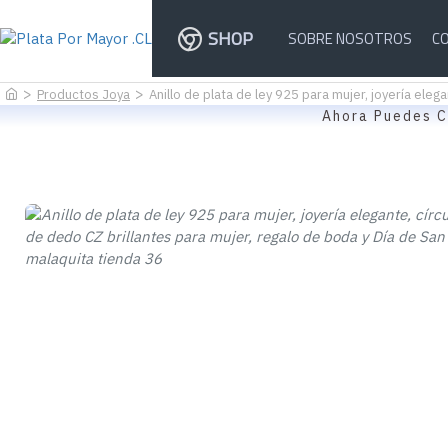
SHOP
SOBRE NOSOTROS
C
Productos Joya
Anillo de plata de ley 925 para mujer, joyería eleg
Ahora Puedes C