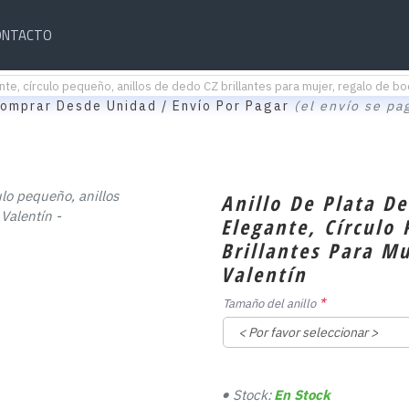
ONTACTO
ante, círculo pequeño, anillos de dedo CZ brillantes para mujer, regalo de bo
omprar Desde Unidad / Envío Por Pagar
(el envío se pa
Anillo De Plata De
Elegante, Círculo
Brillantes Para M
Valentín
Tamaño del anillo
Stock:
En Stock