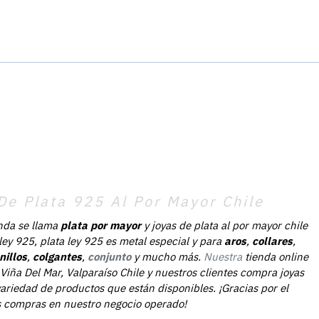
De Plata 925 Al Por Mayor Chile
nda se llama
plata por mayor
y joyas de plata al por mayor chile
 ley 925, plata ley 925 es metal especial y para
aros
,
collares
,
nillos
,
colgantes
,
conjunto
y mucho más.
Nuestra
tienda online
Viña Del Mar, Valparaíso Chile y nuestros clientes compra joyas
ariedad de productos que están disponibles. ¡Gracias por el
as compras en nuestro negocio operado!