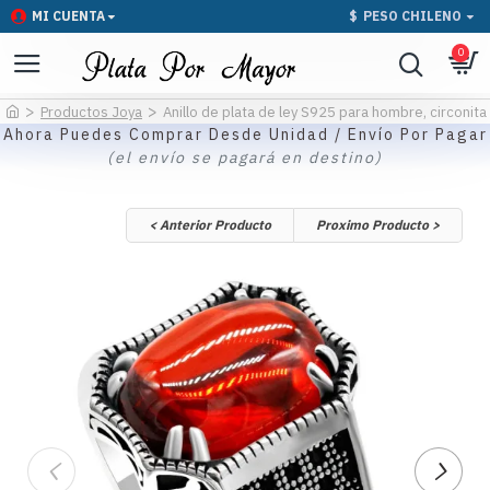
MI CUENTA
$
PESO CHILENO
0
Productos Joya
Anillo de plata de ley S925 para hombre, circonita
Ahora Puedes Comprar Desde Unidad / Envío Por Pagar
(el envío se pagará en destino)
< Anterior Producto
Proximo Producto >