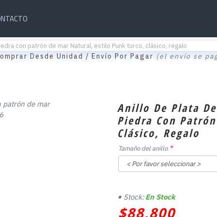
ONTACTO
edra con patrón de mar Natural, estilo Punk turco, clásico, regalo
omprar Desde Unidad / Envío Por Pagar
(el envío se pa
Anillo De Plata D
Piedra Con Patrón
Clásico, Regalo
Tamaño del anillo
Stock:
En Stock
$88,800