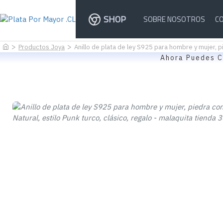
SHOP
SOBRE NOSOTROS
C
Productos Joya
Anillo de plata de ley S925 para hombre y mujer, pi
Ahora Puedes C