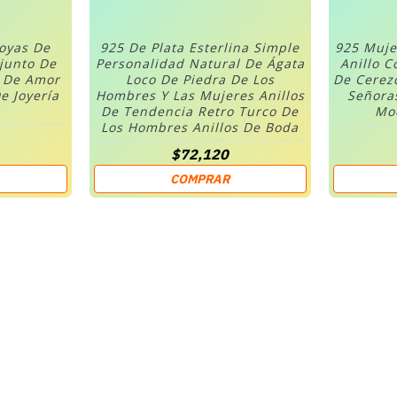
Joyas De
925 De Plata Esterlina Simple
925 Muje
njunto De
Personalidad Natural De Ágata
Anillo C
n De Amor
Loco De Piedra De Los
De Cerez
e Joyería
Hombres Y Las Mujeres Anillos
Señora
De Tendencia Retro Turco De
Mod
Los Hombres Anillos De Boda
$72,120
COMPRAR