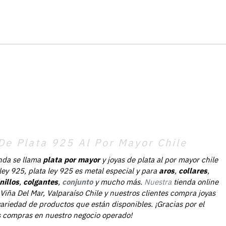
De Plata 925 Al Por Mayor Chile
nda se llama
plata por mayor
y joyas de plata al por mayor chile
 ley 925, plata ley 925 es metal especial y para
aros
,
collares
,
nillos
,
colgantes
,
conjunto
y mucho más.
Nuestra
tienda online
Viña Del Mar, Valparaíso Chile y nuestros clientes compra joyas
ariedad de productos que están disponibles. ¡Gracias por el
as compras en nuestro negocio operado!