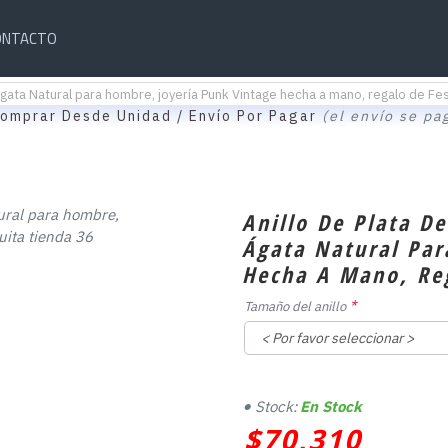
ONTACTO
ágata Natural para hombre, joyería Punk Vintage hecha a mano, regalo de Fes
omprar Desde Unidad / Envío Por Pagar
(el envío se pa
Anillo De Plata D
Ágata Natural Par
Hecha A Mano, Reg
Tamaño del anillo
Stock:
En Stock
$70,310