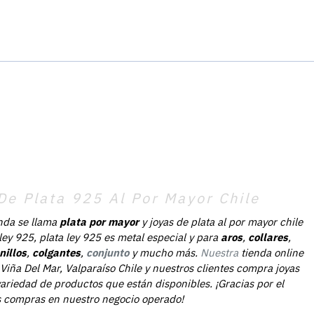
De Plata 925 Al Por Mayor Chile
nda se llama
plata por mayor
y joyas de plata al por mayor chile
 ley 925, plata ley 925 es metal especial y para
aros
,
collares
,
nillos
,
colgantes
,
conjunto
y mucho más.
Nuestra
tienda online
Viña Del Mar, Valparaíso Chile y nuestros clientes compra joyas
ariedad de productos que están disponibles. ¡Gracias por el
as compras en nuestro negocio operado!