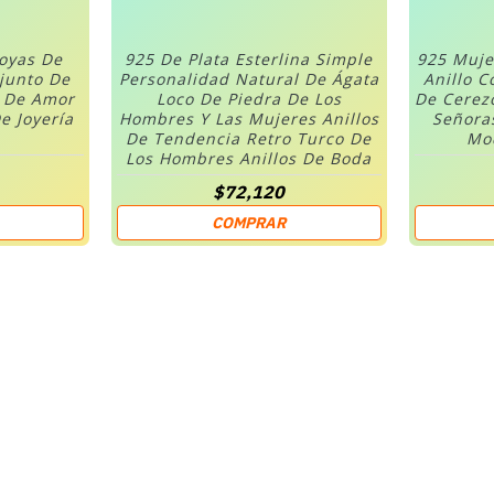
Joyas De
925 De Plata Esterlina Simple
925 Muje
njunto De
Personalidad Natural De Ágata
Anillo C
n De Amor
Loco De Piedra De Los
De Cerez
e Joyería
Hombres Y Las Mujeres Anillos
Señora
De Tendencia Retro Turco De
Mod
Los Hombres Anillos De Boda
$72,120
COMPRAR