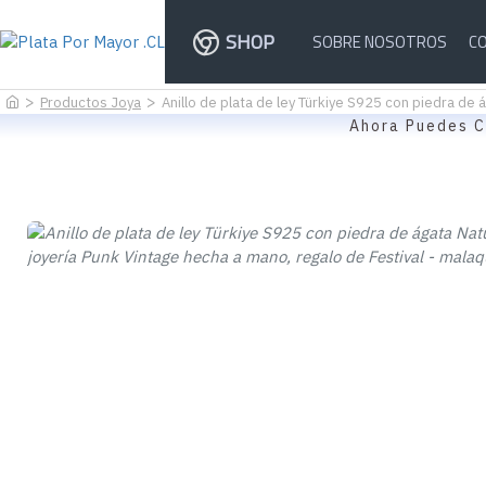
SHOP
SOBRE NOSOTROS
C
Productos Joya
Anillo de plata de ley Türkiye S925 con piedra de 
Ahora Puedes C