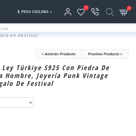
0
0
$
PESO CHILENO
tival
gará en destino)
< Anterior Producto
Proximo Producto >
e Ley Türkiye S925 Con Piedra De
a Hombre, Joyería Punk Vintage
alo De Festival