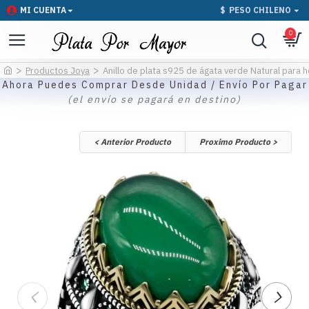
MI CUENTA
$
PESO CHILENO
0
Productos Joya
Anillo de plata s925 de ágata verde Natural para h
Ahora Puedes Comprar Desde Unidad / Envío Por Pagar
(el envío se pagará en destino)
< Anterior Producto
Proximo Producto >