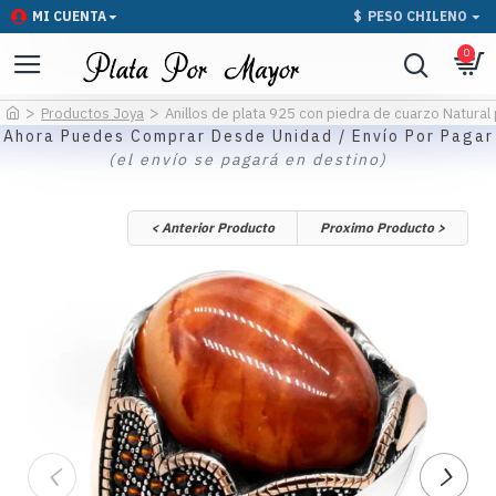
MI CUENTA
$
PESO CHILENO
0
Productos Joya
Anillos de plata 925 con piedra de cuarzo Natural
Ahora Puedes Comprar Desde Unidad / Envío Por Pagar
(el envío se pagará en destino)
< Anterior Producto
Proximo Producto >