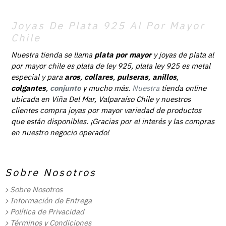
Joyas De Plata 925 Al Por Mayor
Chile
Nuestra tienda se llama
plata por mayor
y joyas de plata al
por mayor chile es plata de ley 925, plata ley 925 es metal
especial y para
aros
,
collares
,
pulseras
,
anillos
,
colgantes
,
conjunto
y mucho más.
Nuestra
tienda online
ubicada en Viña Del Mar, Valparaíso Chile y nuestros
clientes compra joyas por mayor variedad de productos
que están disponibles. ¡Gracias por el interés y las compras
en nuestro negocio operado!
Sobre Nosotros
Sobre Nosotros
Información de Entrega
Política de Privacidad
Términos y Condiciones