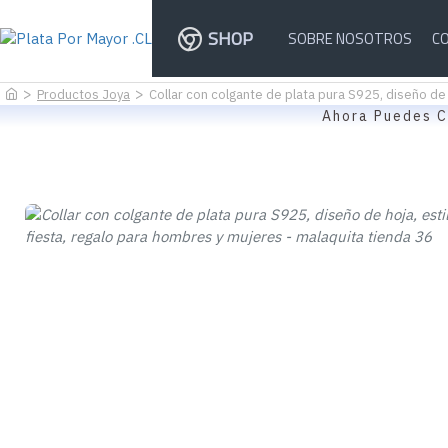
SHOP
SOBRE NOSOTROS
C
Productos Joya
Collar con colgante de plata pura S925, diseño de 
Ahora Puedes C