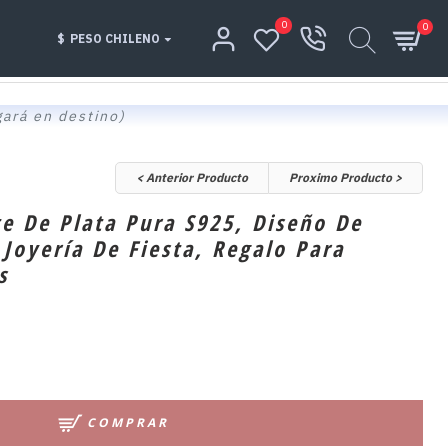
0
0
$
PESO CHILENO
gará en destino)
< Anterior Producto
Proximo Producto >
te De Plata Pura S925, Diseño De
 Joyería De Fiesta, Regalo Para
s
COMPRAR