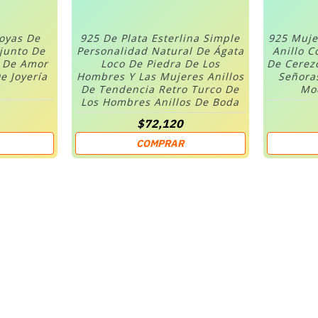
Joyas De
925 De Plata Esterlina Simple
925 Muje
njunto De
Personalidad Natural De Ágata
Anillo C
n De Amor
Loco De Piedra De Los
De Cerez
e Joyería
Hombres Y Las Mujeres Anillos
Señora
De Tendencia Retro Turco De
Mod
Los Hombres Anillos De Boda
$72,120
COMPRAR