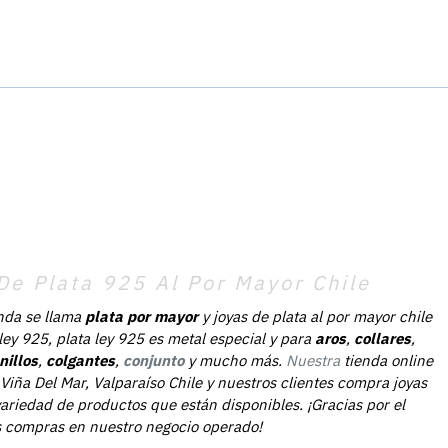
De Plata 925 Al Por Mayor Chile
nda se llama
plata por mayor
y joyas de plata al por mayor chile
 ley 925, plata ley 925 es metal especial y para
aros
,
collares
,
nillos
,
colgantes
,
conjunto
y mucho más.
Nuestra
tienda online
Viña Del Mar, Valparaíso Chile y nuestros clientes compra joyas
ariedad de productos que están disponibles. ¡Gracias por el
as compras en nuestro negocio operado!