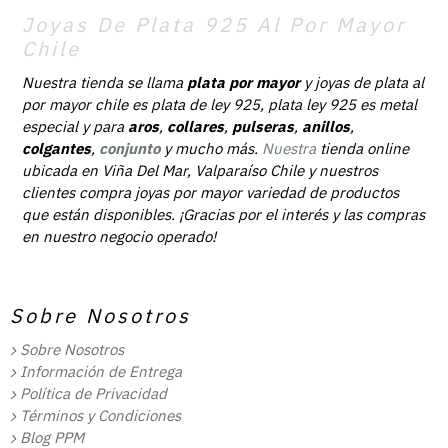
Joyas De Plata 925 Al Por Mayor
Chile
Nuestra tienda se llama
plata por mayor
y joyas de plata al
por mayor chile es plata de ley 925, plata ley 925 es metal
especial y para
aros
,
collares
,
pulseras
,
anillos
,
colgantes
,
conjunto
y mucho más.
Nuestra
tienda online
ubicada en Viña Del Mar, Valparaíso Chile y nuestros
clientes compra joyas por mayor variedad de productos
que están disponibles. ¡Gracias por el interés y las compras
en nuestro negocio operado!
Sobre Nosotros
Sobre Nosotros
Información de Entrega
Política de Privacidad
Términos y Condiciones
Blog PPM