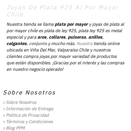
Joyas De Plata 925 Al Por Mayor
Chile
Nuestra tienda se llama
plata por mayor
y joyas de plata al
por mayor chile es plata de ley 925, plata ley 925 es metal
especial y para
aros
,
collares
,
pulseras
,
anillos
,
colgantes
,
conjunto
y mucho más.
Nuestra
tienda online
ubicada en Viña Del Mar, Valparaíso Chile y nuestros
clientes compra joyas por mayor variedad de productos
que están disponibles. ¡Gracias por el interés y las compras
en nuestro negocio operado!
Sobre Nosotros
Sobre Nosotros
Información de Entrega
Política de Privacidad
Términos y Condiciones
Blog PPM