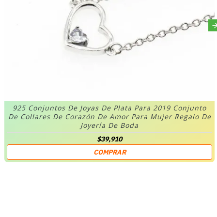
925 Conjuntos De Joyas De Plata Para 2019 Conjunto
De Collares De Corazón De Amor Para Mujer Regalo De
Joyería De Boda
$39,910
COMPRAR