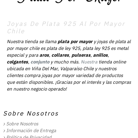
Joyas De Plata 925 Al Por Mayor
Chile
Nuestra tienda se llama
plata por mayor
y joyas de plata al
por mayor chile es plata de ley 925, plata ley 925 es metal
especial y para
aros
,
collares
,
pulseras
,
anillos
,
colgantes
,
conjunto
y mucho más.
Nuestra
tienda online
ubicada en Viña Del Mar, Valparaíso Chile y nuestros
clientes compra joyas por mayor variedad de productos
que están disponibles. ¡Gracias por el interés y las compras
en nuestro negocio operado!
Sobre Nosotros
Sobre Nosotros
Información de Entrega
Política de Privacidad