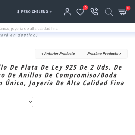
0
0
$
PESO CHILENO
co, joyería de alta calidad fina
gará en destino)
< Anterior Producto
Proximo Producto >
lo De Plata De Ley 925 De 2 Uds. De
nto De Anillos De Compromiso/boda
 Único, Joyería De Alta Calidad Fina