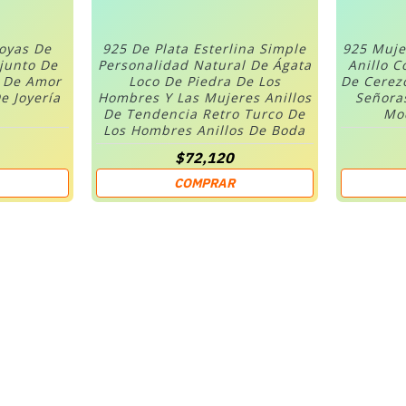
Joyas De
925 De Plata Esterlina Simple
925 Muje
njunto De
Personalidad Natural De Ágata
Anillo C
n De Amor
Loco De Piedra De Los
De Cerez
e Joyería
Hombres Y Las Mujeres Anillos
Señora
De Tendencia Retro Turco De
Mod
Los Hombres Anillos De Boda
$72,120
COMPRAR