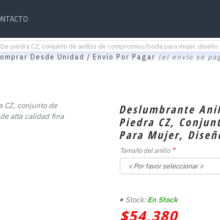
ONTACTO
De piedra CZ, conjunto de anillos de compromiso/boda para mujer, diseño úni
omprar Desde Unidad / Envío Por Pagar
(el envío se pa
Deslumbrante Anil
Piedra CZ, Conju
Para Mujer, Diseño
Tamaño del anillo
Stock:
En Stock
$54,380