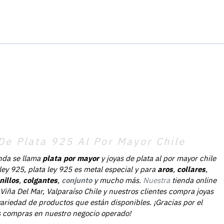
De Plata 925 Al Por Mayor Chile
nda se llama
plata por mayor
y joyas de plata al por mayor chile
 ley 925, plata ley 925 es metal especial y para
aros
,
collares
,
nillos
,
colgantes
,
conjunto
y mucho más.
Nuestra
tienda online
Viña Del Mar, Valparaíso Chile y nuestros clientes compra joyas
ariedad de productos que están disponibles. ¡Gracias por el
as compras en nuestro negocio operado!