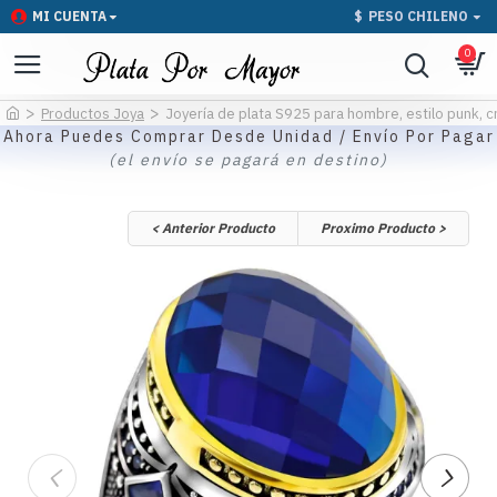
MI CUENTA
$
PESO CHILENO
0
Productos Joya
Joyería de plata S925 para hombre, estilo punk, cri
Ahora Puedes Comprar Desde Unidad / Envío Por Pagar
(el envío se pagará en destino)
< Anterior Producto
Proximo Producto >