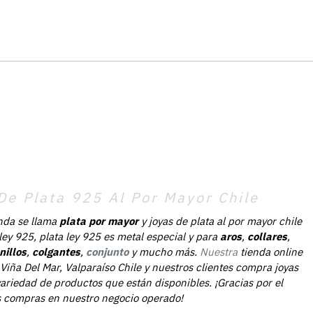
De Plata 925 Al Por Mayor Chile
nda se llama
plata por mayor
y joyas de plata al por mayor chile
 ley 925, plata ley 925 es metal especial y para
aros
,
collares
,
nillos
,
colgantes
,
conjunto
y mucho más.
Nuestra
tienda online
Viña Del Mar, Valparaíso Chile y nuestros clientes compra joyas
ariedad de productos que están disponibles. ¡Gracias por el
as compras en nuestro negocio operado!