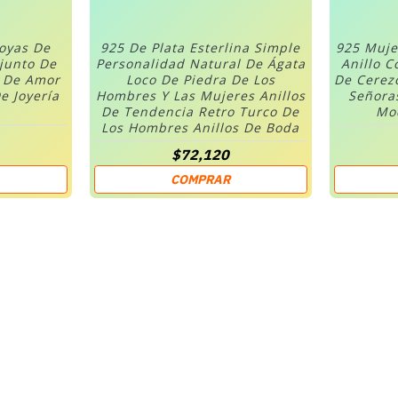
Joyas De
925 De Plata Esterlina Simple
925 Muje
njunto De
Personalidad Natural De Ágata
Anillo C
n De Amor
Loco De Piedra De Los
De Cerez
e Joyería
Hombres Y Las Mujeres Anillos
Señora
De Tendencia Retro Turco De
Mod
Los Hombres Anillos De Boda
$72,120
COMPRAR