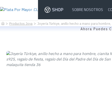
SHOP
SOBRE NOSOTROS
C
Productos Joya
Joyería Türkiye, anillo hecho a mano para hombre, c
Ahora Puedes C