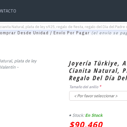
ONTACTO
ianita Natural, plata de ley s925, regalo de fiesta, regalo del Día del Padre 
omprar Desde Unidad / Envío Por Pagar
(el envío se pa
Joyería Türkiye, 
Cianita Natural, P
Regalo Del Día De
Tamaño del anillo
Stock:
En Stock
$90,460