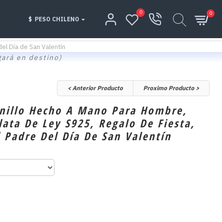
0
0
$
PESO CHILENO
del Día de San Valentín
gará en destino)
< Anterior Producto
Proximo Producto >
Anillo Hecho A Mano Para Hombre,
lata De Ley S925, Regalo De Fiesta,
l Padre Del Día De San Valentín