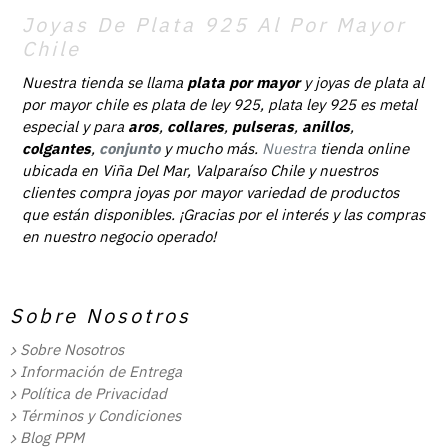
Joyas De Plata 925 Al Por Mayor
Chile
Nuestra tienda se llama
plata por mayor
y joyas de plata al
por mayor chile es plata de ley 925, plata ley 925 es metal
especial y para
aros
,
collares
,
pulseras
,
anillos
,
colgantes
,
conjunto
y mucho más.
Nuestra
tienda online
ubicada en Viña Del Mar, Valparaíso Chile y nuestros
clientes compra joyas por mayor variedad de productos
que están disponibles. ¡Gracias por el interés y las compras
en nuestro negocio operado!
Sobre Nosotros
Sobre Nosotros
Información de Entrega
Política de Privacidad
Términos y Condiciones
Blog PPM