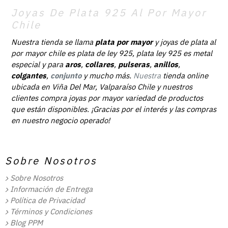
Joyas De Plata 925 Al Por Mayor
Chile
Nuestra tienda se llama
plata por mayor
y joyas de plata al
por mayor chile es plata de ley 925, plata ley 925 es metal
especial y para
aros
,
collares
,
pulseras
,
anillos
,
colgantes
,
conjunto
y mucho más.
Nuestra
tienda online
ubicada en Viña Del Mar, Valparaíso Chile y nuestros
clientes compra joyas por mayor variedad de productos
que están disponibles. ¡Gracias por el interés y las compras
en nuestro negocio operado!
Sobre Nosotros
Sobre Nosotros
Información de Entrega
Política de Privacidad
Términos y Condiciones
Blog PPM