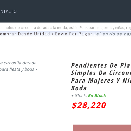
ONTACTO
simples de circonita dorada a la moda, estilo Punk para mujeres y niñas, reg
omprar Desde Unidad / Envío Por Pagar
(el envío se pa
Pendientes De Pla
Simples De Circon
Para Mujeres Y Ni
Boda
Stock:
En Stock
$28,220