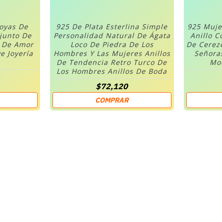
Joyas De
925 De Plata Esterlina Simple
925 Muje
njunto De
Personalidad Natural De Ágata
Anillo C
n De Amor
Loco De Piedra De Los
De Cerez
e Joyería
Hombres Y Las Mujeres Anillos
Señora
De Tendencia Retro Turco De
Mod
Los Hombres Anillos De Boda
$72,120
COMPRAR