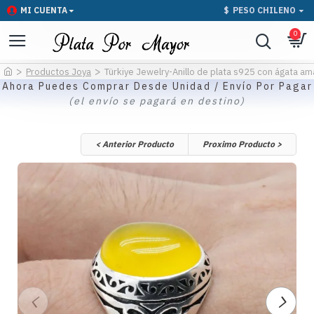
MI CUENTA
$
PESO CHILENO
0
Productos Joya
Türkiye Jewelry-Anillo de plata s925 con ágata ama
Ahora Puedes Comprar Desde Unidad / Envío Por Pagar
(el envío se pagará en destino)
< Anterior Producto
Proximo Producto >