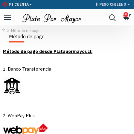
MI CUENTA
$
PESO CHILENO
0
Método de pago
Método de pago
Método de pago desde Platapormayor.cl:
Banco Transferencia
1.
WebPay Plus.
2.