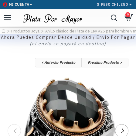
MI CUENTA
$
PESO CHILENO
0
Productos Joya
Anillo clásico de Plata de Ley 925 para hombre y m
Ahora Puedes Comprar Desde Unidad / Envío Por Pagar
(el envío se pagará en destino)
< Anterior Producto
Proximo Producto >