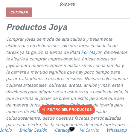
$78,940
COMPRAR
Productos Joya
Comprar joyas de moda de alta calidad y bellamente
elaboradas no debería ser solo otra tarea en su lista de
tareas ya larga. En la tienda de
Plata Por Mayor
, devolvemos
la alegría a comprar impresionantes, únicas piezas de
joyería para mujeres. Hacer malabarismos con la familia y
la carrera a menudo significa que hay poco tiempo para
pasar tratándonos a nosotros mismos. Nuestra colección de
collares artesanales, pulseras, aretes, anillos y más, están
diseñadas para adaptarse sin esfuerzo a su estilo de vida, lo
que le brinda el poder de crear un estilo personal que sea
de manera única e inequívoca. Cada pieza de joyería para
FILTRO DEL PRODUCTOS
mujeres de
Plata
Por Mayor tienda se ha pensado
cuidadosamente, desde nuestras facetas personalizadas
para cada piedra, hasta componentes de metal fabricados
0
Inicio
Iniciar Sesión
Catalogo
Mi Carrito
Whatsapp
por expertos, hasta delicados cuentas realizadas a mano. El