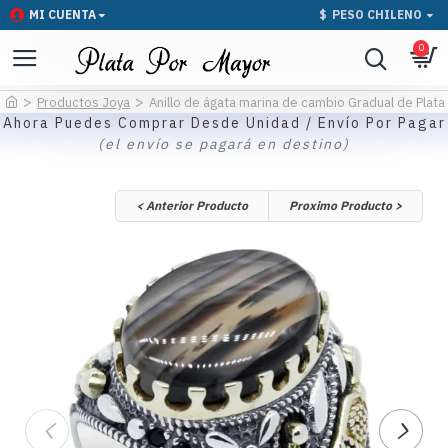
MI CUENTA
$
PESO CHILENO
0
Productos Joya
Anillo de ágata marina de cambio Gradual de Plata 
Ahora Puedes Comprar Desde Unidad / Envío Por Pagar
(el envío se pagará en destino)
< Anterior Producto
Proximo Producto >