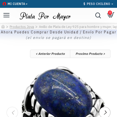
MI CUENTA
$
PESO CHILENO
0
Productos Joya
Anillo de Plata de Ley 925 para hombre y mujer, la
Ahora Puedes Comprar Desde Unidad / Envío Por Pagar
(el envío se pagará en destino)
< Anterior Producto
Proximo Producto >