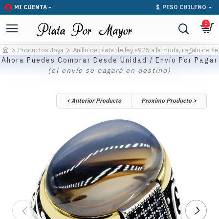
MI CUENTA
$
PESO CHILENO
0
Productos Joya
Anillo de plata de ley s925 a la moda, regalo de fi
Ahora Puedes Comprar Desde Unidad / Envío Por Pagar
(el envío se pagará en destino)
< Anterior Producto
Proximo Producto >