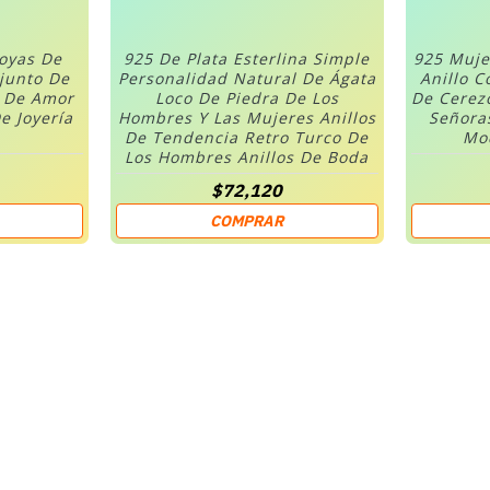
Joyas De
925 De Plata Esterlina Simple
925 Muje
njunto De
Personalidad Natural De Ágata
Anillo C
n De Amor
Loco De Piedra De Los
De Cerez
e Joyería
Hombres Y Las Mujeres Anillos
Señora
De Tendencia Retro Turco De
Mod
Los Hombres Anillos De Boda
$72,120
COMPRAR