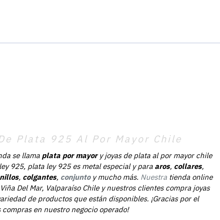
De Plata 925 Al Por Mayor Chile
nda se llama
plata por mayor
y joyas de plata al por mayor chile
 ley 925, plata ley 925 es metal especial y para
aros
,
collares
,
nillos
,
colgantes
,
conjunto
y mucho más.
Nuestra
tienda online
Viña Del Mar, Valparaíso Chile y nuestros clientes compra joyas
ariedad de productos que están disponibles. ¡Gracias por el
as compras en nuestro negocio operado!