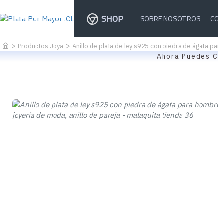
SHOP
SOBRE NOSOTROS
C
Productos Joya
Anillo de plata de ley s925 con piedra de ágata pa
Ahora Puedes C