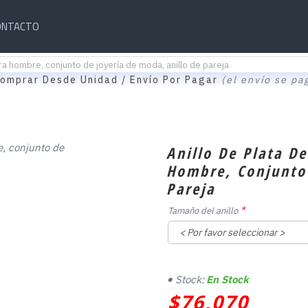
ONTACTO
ra hombre, conjunto de joyería de moda, anillo de pareja
omprar Desde Unidad / Envío Por Pagar
(el envío se pa
Anillo De Plata D
Hombre, Conjunto 
Pareja
Tamaño del anillo
Stock:
En Stock
$76,070