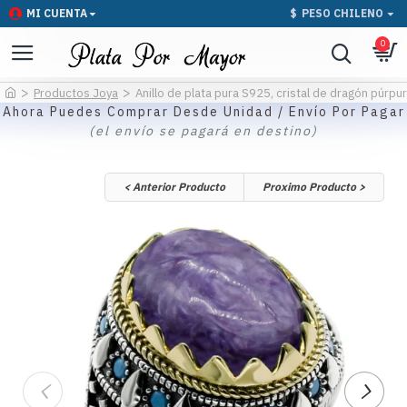
MI CUENTA
$
PESO CHILENO
0
Productos Joya
Anillo de plata pura S925, cristal de dragón púrpu
Ahora Puedes Comprar Desde Unidad / Envío Por Pagar
(el envío se pagará en destino)
< Anterior Producto
Proximo Producto >