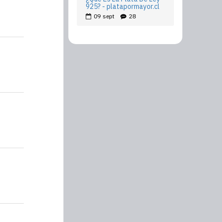
925? - platapormayor.cl
09
sept
28