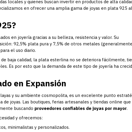
s locales y quienes buscan invertir en productos de alta calida
ecializamos en ofrecer una amplia gama de joyas en plata 925 a
925?
os en joyería gracias a su belleza, resistencia y valor. Su
ición: 92,5% plata pura y 7,5% de otros metales (generalment
para el uso diario.
 de baja calidad, la plata esterlina no se deteriora fácilmente, ti
bles. Es por esto que la demanda de este tipo de joyería ha creci
ado en Expansión
 playas y su ambiente cosmopolita, es un excelente punto estrat
de joyas. Las boutiques, ferias artesanales y tiendas online que
temente buscando
proveedores confiables de joyas por mayor
.
esidad y ofrecemos:
os, minimalistas y personalizados.