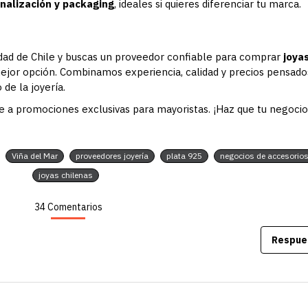
nalización y packaging
, ideales si quieres diferenciar tu marca.
udad de Chile y buscas un proveedor confiable para comprar
joya
mejor opción. Combinamos experiencia, calidad y precios pensado
de la joyería.
e a promociones exclusivas para mayoristas. ¡Haz que tu negocio 
Viña del Mar
proveedores joyería
plata 925
negocios de accesorio
joyas chilenas
34 Comentarios
Respue