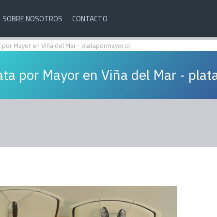
SOBRE NOSOTROS
CONTACTO
 por Mayor en Viña del Mar - platapormayor.cl
ata por Mayor en Viña del Mar - plat