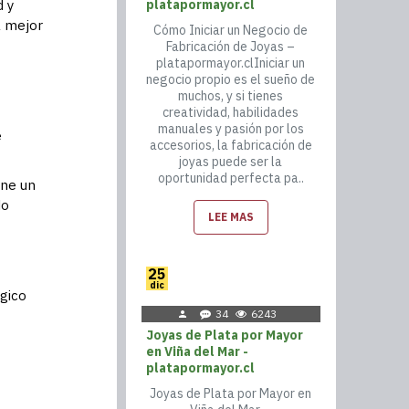
d y
platapormayor.cl
l mejor
Cómo Iniciar un Negocio de
Fabricación de Joyas –
platapormayor.clIniciar un
negocio propio es el sueño de
muchos, y si tienes
creatividad, habilidades
manuales y pasión por los
e
accesorios, la fabricación de
joyas puede ser la
oportunidad perfecta pa..
ene un
do
LEE MAS
25
dic
égico
34
6243
Joyas de Plata por Mayor
en Viña del Mar -
platapormayor.cl
Joyas de Plata por Mayor en