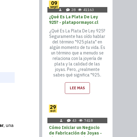
09
sept
28
41163
¿Qué Es La Plata De Ley
925? - platapormayor.cl
¿Qué Es La Plata De Ley 925?
Seguramente has oído hablar
del término "925 plata" en
algún momento de tu vida. Es
un término que a menudo se
relaciona con la joyería de
plata y la calidad de las
joyas. Pero, ¿realmente
sabes qué significa "925..
LEE MAS
29
oct
43
7418
ar
, una
Cómo Iniciar un Negocio
de Fabricación de Joyas -