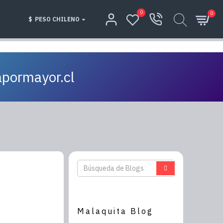
0
0
$
PESO CHILENO
apormayor.cl
Malaquita Blog