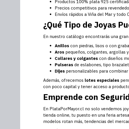
Productos 100% plata 925 certificad
Precios competitivos para revendedore
Envíos rápidos a Viña del Mar y todo C
¿Qué Tipo de Joyas P
En nuestro catálogo encontrarás una gran s
Anillos
con piedras, lisos o con grab
Aros
pequeños, colgantes, argollas y
Collares y colgantes
con diseños mod
Pulseras
de eslabones, tipo brazalete
Dijes
personalizables para combinar 
Además, ofrecemos
lotes especiales
pens
con poco capital y tener acceso a producto
Emprende con Segurid
En PlataPorMayor.cl no solo vendemos joy
tienda online, tu puesto en una feria arte
modelos rotan más, tendencias del mercado