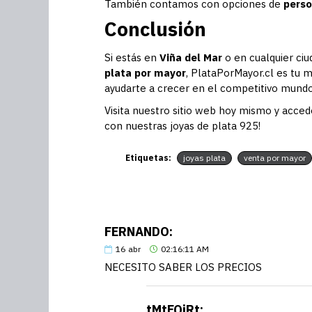
También contamos con opciones de
perso
Conclusión
Si estás en
Viña del Mar
o en cualquier ci
plata por mayor
, PlataPorMayor.cl es tu 
ayudarte a crecer en el competitivo mundo 
Visita nuestro sitio web hoy mismo y acced
con nuestras joyas de plata 925!
Etiquetas:
joyas plata
venta por mayor
FERNANDO:
16
abr
02:16:11 AM
NECESITO SABER LOS PRECIOS
tMtFQiRt: