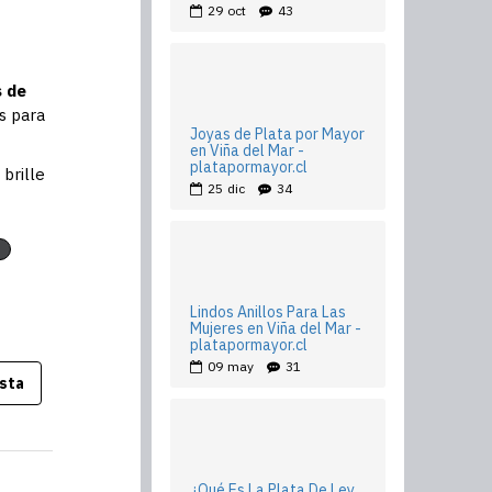
29
oct
43
s de
s para
Joyas de Plata por Mayor
en Viña del Mar -
platapormayor.cl
brille
25
dic
34
s
Lindos Anillos Para Las
Mujeres en Viña del Mar -
platapormayor.cl
09
may
31
sta
¿Qué Es La Plata De Ley