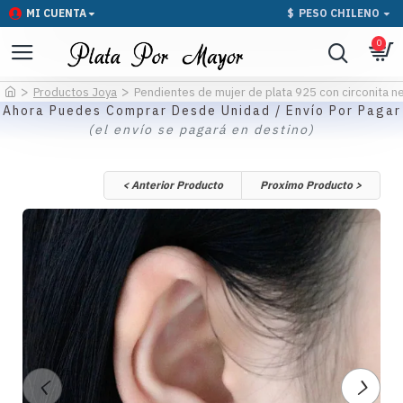
MI CUENTA
$
PESO CHILENO
0
Productos Joya
Pendientes de mujer de plata 925 con circonita ne
Ahora Puedes Comprar Desde Unidad / Envío Por Pagar
(el envío se pagará en destino)
< Anterior Producto
Proximo Producto >