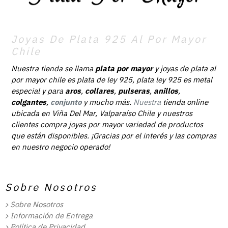
Joyas De Plata 925 Al Por Mayor
Chile
Nuestra tienda se llama
plata por mayor
y joyas de plata al
por mayor chile es plata de ley 925, plata ley 925 es metal
especial y para
aros
,
collares
,
pulseras
,
anillos
,
colgantes
,
conjunto
y mucho más.
Nuestra
tienda online
ubicada en Viña Del Mar, Valparaíso Chile y nuestros
clientes compra joyas por mayor variedad de productos
que están disponibles. ¡Gracias por el interés y las compras
en nuestro negocio operado!
Sobre Nosotros
Sobre Nosotros
Información de Entrega
Política de Privacidad